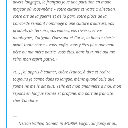
divers langages, le français joue une partition en mode
majeur où vous-même – votre culture et votre civilisation,
votre art de la guerre et de la paix, votre place de la
Concorde rendant hommage à une culture d’ailleurs, vos
produits de terroirs, vos vallées, vos rivières et vos
montagnes, Cotignac, Ouessant et Corse, la liberté chérie
avant toute chose – vous, enfin, vous y êtes plus que mon
père ou ma mère patrie, vous êtes, dans la trinité qui me
relie, mon esprit patrie.»
«(…) j’ai appris à t’aimer, chère France, à dire et redire
toujours je t’aime dans ta langue, même quand celle que
j’aime ne me le dit plus. Telle est mon anamnèse à moi, mon
répons en langue sacrée et profane, ma part de francité,
cher Condor.»
Nelson Vallejo Gomez, in MORIN, Edgar, Singaïny et al.,