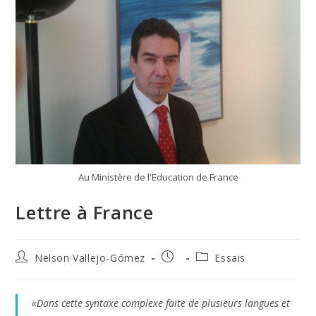
Au Ministère de l'Education de France
Lettre à France
Autor
Publicación
Categoría
Nelson Vallejo-Gómez
Essais
de
de
de
la
la
la
entrada:
entrada:
entrada:
«Dans cette syntaxe complexe faite de plusieurs langues et