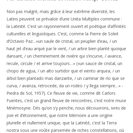
Non pas malgré, mais grâce à leur extrême diversité, les
Latins peuvent se prévaloir d’une Unita Multiplex commune :
la Latinité. C’est un rayonnement ouvert et poétique d’affinités
culturelles et linguistiques. C’est, comme la Pierre de Soleil
d’Octavio Paz…»un saule de cristal, un peuplier d’eau, / un
haut jet d’eau arqué par le vent, / un arbre bien planté quoique
dansant, / un cheminement de rivière qui s’incurve, / avance,
recule, circule / et arrive toujours…» («un sauce de cristal, un
chopo de agua, / un alto surtidor que el viento arquea, / un
árbol bien plantado mas danzante, / un caminar de río que se
curva, / avanza, retrocede, da un rodeo / y llega siempre…» -
Piedra de Sol, 1957). Ce fleuve de vie, comme dit Carlors
Fuentes, c’est un grand fleuve de rencontres, c’est notre muse
Mnémosyne. Dès qu’on s’y penche, nous découvrons, ivres de
joie et d’étonnement, que notre Mémoire a une origine
plurielle et nullement unique, que la Latinité, c’est la Terra
nostra sous une voûte parsemée de riches constellations, où