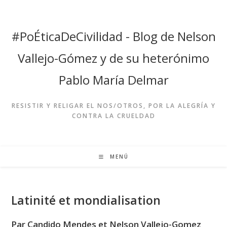
Ir
al
contenido
#PoÉticaDeCivilidad - Blog de Nelson
Vallejo-Gómez y de su heterónimo
Pablo María Delmar
RESISTIR Y RELIGAR EL NOS/OTROS, POR LA ALEGRÍA Y
CONTRA LA CRUELDAD
MENÚ
Latinité et mondialisation
Par Candido Mendes et Nelson Vallejo-Gomez