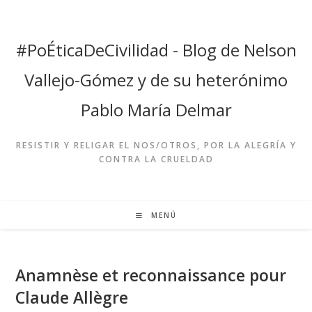
Ir
al
contenido
#PoÉticaDeCivilidad - Blog de Nelson
Vallejo-Gómez y de su heterónimo
Pablo María Delmar
RESISTIR Y RELIGAR EL NOS/OTROS, POR LA ALEGRÍA Y
CONTRA LA CRUELDAD
MENÚ
Anamnèse et reconnaissance pour
Claude Allègre