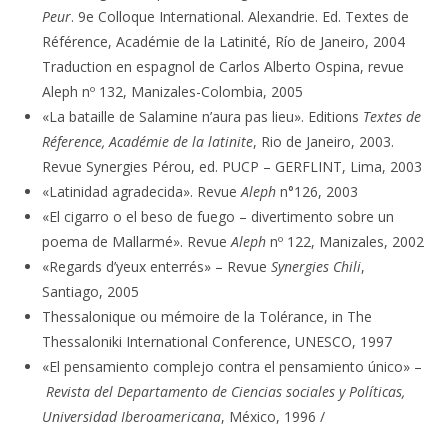
Peur
. 9e Colloque International. Alexandrie. Ed. Textes de
Référence, Académie de la Latinité, Río de Janeiro, 2004
Traduction en espagnol de Carlos Alberto Ospina, revue
Aleph nº 132, Manizales-Colombia, 2005
«La bataille de Salamine n’aura pas lieu». Editions
Textes de
Réference, Académie de la latinite
, Rio de Janeiro, 2003.
Revue Synergies Pérou, ed. PUCP – GERFLINT, Lima, 2003
«Latinidad agradecida». Revue
Aleph
n°126, 2003
«El cigarro o el beso de fuego – divertimento sobre un
poema de Mallarmé». Revue
Aleph
nº 122, Manizales, 2002
«Regards d’yeux enterrés» – Revue
Synergies Chili
,
Santiago, 2005
Thessalonique ou mémoire de la Tolérance, in The
Thessaloniki International Conference, UNESCO, 1997
«El pensamiento complejo contra el pensamiento único» –
Revista del Departamento de Ciencias sociales y Políticas,
Universidad Iberoamericana
, México, 1996 /