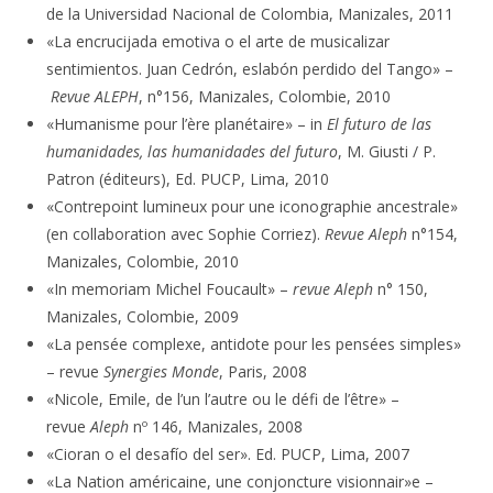
de la Universidad Nacional de Colombia, Manizales, 2011
«La encrucijada emotiva o el arte de musicalizar
sentimientos. Juan Cedrón, eslabón perdido del Tango» –
Revue ALEPH
, n°156, Manizales, Colombie, 2010
«Humanisme pour l’ère planétaire» – in
El futuro de las
humanidades, las humanidades del futuro
, M. Giusti / P.
Patron (éditeurs), Ed. PUCP, Lima, 2010
«Contrepoint lumineux pour une iconographie ancestrale»
(en collaboration avec Sophie Corriez).
Revue Aleph
n°154,
Manizales, Colombie, 2010
«In memoriam Michel Foucault» –
revue Aleph
n° 150,
Manizales, Colombie, 2009
«La pensée complexe, antidote pour les pensées simples»
– revue
Synergies Monde
, Paris, 2008
«Nicole, Emile, de l’un l’autre ou le défi de l’être» –
revue
Aleph
nº 146, Manizales, 2008
«Cioran o el desafío del ser». Ed. PUCP, Lima, 2007
«La Nation américaine, une conjoncture visionnair»e –