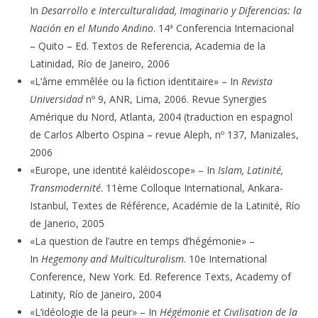
In
Desarrollo e Interculturalidad, Imaginario y Diferencias: la
Nación en el Mundo Andino
. 14ª Conferencia Internacional
– Quito – Ed. Textos de Referencia, Academia de la
Latinidad, Río de Janeiro, 2006
«L’âme emmêlée ou la fiction identitaire» – In
Revista
Universidad
nº 9, ANR, Lima, 2006. Revue Synergies
Amérique du Nord, Atlanta, 2004 (traduction en espagnol
de Carlos Alberto Ospina – revue Aleph, nº 137, Manizales,
2006
«Europe, une identité kaléidoscope» – In
Islam, Latinité,
Transmodernité
. 11ème Colloque International, Ankara-
Istanbul, Textes de Référence, Académie de la Latinité, Río
de Janerio, 2005
«La question de l’autre en temps d’hégémonie» –
In
Hegemony and Multiculturalism
. 10e International
Conference, New York. Ed. Reference Texts, Academy of
Latinity, Río de Janeiro, 2004
«L’idéologie de la peur» – In
Hégémonie et Civilisation de la