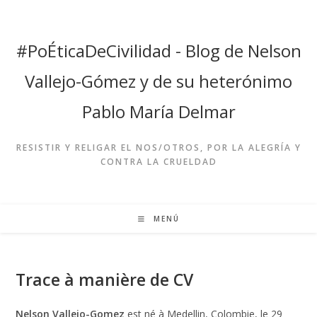
Ir
al
contenido
#PoÉticaDeCivilidad - Blog de Nelson
Vallejo-Gómez y de su heterónimo
Pablo María Delmar
RESISTIR Y RELIGAR EL NOS/OTROS, POR LA ALEGRÍA Y
CONTRA LA CRUELDAD
MENÚ
Trace à manière de CV
Nelson Vallejo-Gomez
est né à Medellin, Colombie, le 29