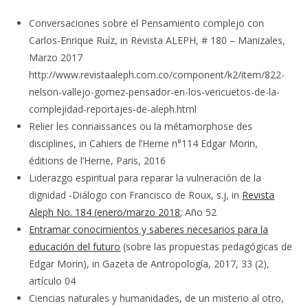
Conversaciones sobre el Pensamiento complejo con
Carlos-Enrique Ruíz, in Revista ALEPH, # 180 – Manizales,
Marzo 2017
http://www.revistaaleph.com.co/component/k2/item/822-
nelson-vallejo-gomez-pensador-en-los-vericuetos-de-la-
complejidad-reportajes-de-aleph.html
Relier les connaissances ou la métamorphose des
disciplines, in Cahiers de l’Herne n°114 Edgar Morin,
éditions de l’Herne, Paris, 2016
Liderazgo espiritual para reparar la vulneración de la
dignidad -Diálogo con Francisco de Roux, s.j, in
Revista
Aleph No. 184 (enero/marzo 2018
; Año 52
Entramar conocimientos y saberes necesarios para la
educación del futuro
(sobre las propuestas pedagógicas de
Edgar Morin), in Gazeta de Antropología, 2017, 33 (2),
artículo 04
Ciencias naturales y humanidades, de un misterio al otro,