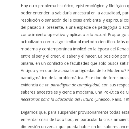
Hay otro problema histórico, epistemológico y filológico 
poder entender la sabiduría ancestral en la actualidad, pa
resolución o sanación de la crisis ambiental y espiritua
del pasado al presente, a una especie de pedagogía o actu
conocimiento operativo y aplicado a lo actual. Propongo
actualizado como algo similar al método científico. Más que
moderna y contemporánea implicó en la época del Renaci
entre el ser y el creer, el saber y el hacer. La posición p
binaria, en un conflicto de facultades que solo busca sat
Antiguo y en donde acaba la antigüedad de lo Moderno? E
paradigmático de la problemática. Este tipo de foros bu
evidencia de un
paradigma de complejidad
, con sus respe
saberes ancestrales y ciencia moderna, una Po-Ética de 
necesarios para la Educación del Futuro
(Unesco, Paris, 19
Digamos que, para suspender provisoriamente todas estas
enfrentar crisis de todo tipo, en particular la crisis ambi
dimensión universal que pueda haber en los saberes ancest