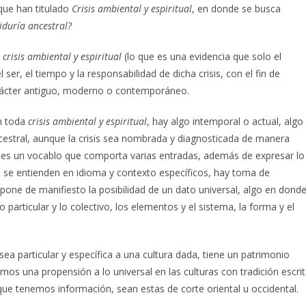
que han titulado
Crisis ambiental y espiritual
, en donde se busca
duría ancestral?
y
crisis ambiental y espiritual
(lo que es una evidencia que solo el
er, el tiempo y la responsabilidad de dicha crisis, con el fin de
arácter antiguo, moderno o contemporáneo.
n toda
crisis ambiental y espiritual
, hay algo intemporal o actual, algo
ancestral, aunque la crisis sea nombrada y diagnosticada de manera
ría es un vocablo que comporta varias entradas, además de expresar lo
e se entienden en idioma y contexto específicos, hay toma de
 pone de manifiesto la posibilidad de un dato universal, algo en dond
o particular y lo colectivo, los elementos y el sistema, la forma y el
sea particular y específica a una cultura dada, tiene un patrimonio
os una propensión a lo universal en las culturas con tradición escri
s que tenemos información, sean estas de corte oriental u occidental.