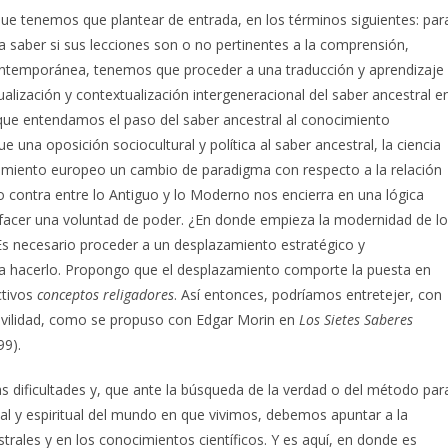
que tenemos que plantear de entrada, en los términos siguientes: par
ra saber si sus lecciones son o no pertinentes a la comprensión,
l contemporánea, tenemos que proceder a una traducción y aprendizaje
alización y contextualización intergeneracional del saber ancestral e
 que entendamos el paso del saber ancestral al conocimiento
 una oposición sociocultural y política al saber ancestral, la ciencia
miento europeo un cambio de paradigma con respecto a la relación
or o contra entre lo Antiguo y lo Moderno nos encierra en una lógica
isfacer una voluntad de poder. ¿En donde empieza la modernidad de lo
s necesario proceder a un desplazamiento estratégico y
sca hacerlo. Propongo que el desplazamiento comporte la puesta en
ctivos
conceptos religadores
. Así entonces, podríamos entretejer, con
Civilidad, como se propuso con Edgar Morin en
Los Sietes Saberes
99).
 dificultades y, que ante la búsqueda de la verdad o del método par
ental y espiritual del mundo en que vivimos, debemos apuntar a la
rales y en los conocimientos científicos. Y es aquí, en donde es