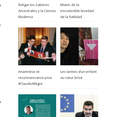
Religar los Saberes
Miami: de la
a
Ancestrales y la Ciencia
insostenible levedad
Moderna
de la futilidad
n
Anamnèse et
Les larmes d’un enfant
reconnaissance pour
au cœur brisé
#ClaudeAllègre
a