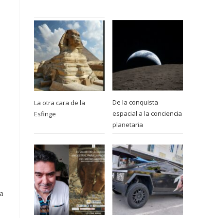
De la conquista
La otra cara de la
espacial a la conciencia
Esfinge
planetaria
e
ta