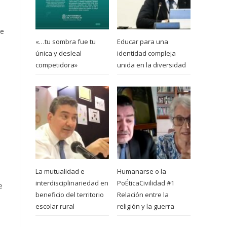
de
«…tu sombra fue tu
Educar para una
única y desleal
identidad compleja
competidora»
unida en la diversidad
La mutualidad e
Humanarse o la
interdisciplinariedad en
PoÉticaCivilidad #1
e
beneficio del territorio
Relación entre la
escolar rural
religión y la guerra