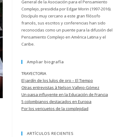
General de la Asociación para el Pensamiento
Complejo, presidida por Edgar Morin (1997-2016).
Discípulo muy cercano a este gran filósofo
francés, sus escritos y conferencias han sido
reconocidas como un puente para la difusión del
Pensamiento Complejo en América Latina y el
Caribe.
Ampliar biografía
TRAYECTORIA
El jardín de los lulos de oro – El Tiempo
Otras entrevistas à Nelson Vallejo-Gómez
Un paisa influyente en la Educación de
Francia
5 colombianos destacados en Europa
Por los vericuetos de la complejidad
ARTÍCULOS RECIENTES