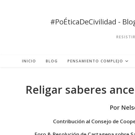
Ir
al
contenido
#PoÉticaDeCivilidad - Bl
RESISTI
INICIO
BLOG
PENSAMIENTO COMPLEJO
Religar saberes ance
Por Nels
Contribución al Consejo de Cooper
Foro & Resolución de Cartagena sobre Sa