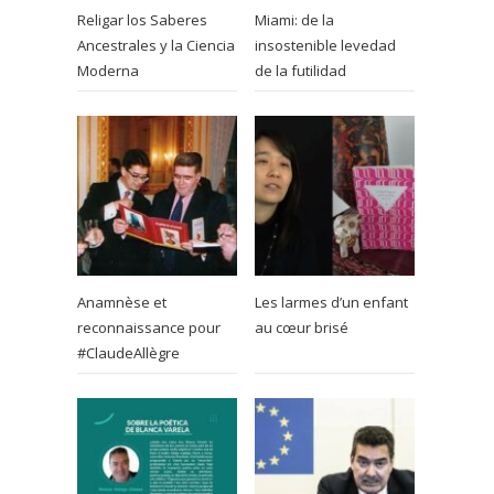
Religar los Saberes
Miami: de la
Ancestrales y la Ciencia
insostenible levedad
Moderna
de la futilidad
Anamnèse et
Les larmes d’un enfant
reconnaissance pour
au cœur brisé
#ClaudeAllègre