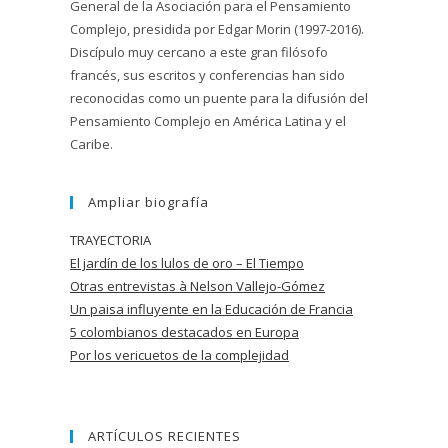
General de la Asociación para el Pensamiento
Complejo, presidida por Edgar Morin (1997-2016).
Discípulo muy cercano a este gran filósofo
francés, sus escritos y conferencias han sido
reconocidas como un puente para la difusión del
Pensamiento Complejo en América Latina y el
Caribe.
Ampliar biografía
TRAYECTORIA
El jardín de los lulos de oro – El Tiempo
Otras entrevistas à Nelson Vallejo-Gómez
Un paisa influyente en la Educación de
Francia
5 colombianos destacados en Europa
Por los vericuetos de la complejidad
ARTÍCULOS RECIENTES