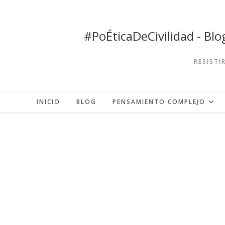
Ir
al
contenido
#PoÉticaDeCivilidad - Bl
RESISTI
INICIO
BLOG
PENSAMIENTO COMPLEJO