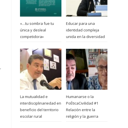
«…tu sombra fue tu
Educar para una
única y desleal
identidad compleja
competidora»
unida en la diversidad
r
La mutualidad e
Humanarse o la
interdisciplinariedad en
PoÉticaCivilidad #1
beneficio del territorio
Relación entre la
escolar rural
religión y la guerra