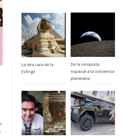
De la conquista
La otra cara de la
espacial a la conciencia
Esfinge
planetaria
 o
n