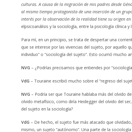
culturas. A causa de la migración de mis padres desde Génov
al mismo tiempo protagonista de una inserción de un grupo
interés por la observación de la realidad tiene su origen en 
elpsicoanálisis y la sociología, entre la psicología clínica y l
Para mí, en un principio, se trata de despertar una corri
que se interese por las vivencias del sujeto, por aquell
individuo” o “sociología del sujeto”. Esto ocurrió mucho a
NVG
– ¿Podrías precisarnos que entiendes por “sociologí
VdG
– Touraine escribió mucho sobre el “regreso del sujet
NVG
– Podría ser que Touraine hablaba más del olvido de
olvido metafísico, como diría Heidegger del olvido del se
del sujeto en la sociología?
VdG
– De hecho, el sujeto fue más atacado que olvidado, c
mismo, un sujeto “autónomo”. Una parte de la sociología