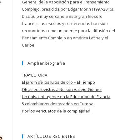
,
General de la Asociación para el Pensamiento
Complejo, presidida por Edgar Morin (1997-2016).
Discípulo muy cercano a este gran filósofo
francés, sus escritos y conferencias han sido
reconocidas como un puente para la difusión del
Pensamiento Complejo en América Latina y el
Caribe.
,
Ampliar biografía
TRAYECTORIA
El jardín de los lulos de oro – El Tiempo
Otras entrevistas à Nelson Vallejo-Gómez
Un paisa influyente en la Educación de
Francia
5 colombianos destacados en Europa
Por los vericuetos de la complejidad
ARTÍCULOS RECIENTES