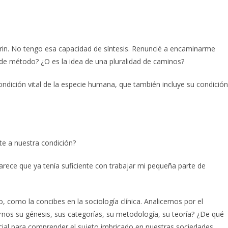
in. No tengo esa capacidad de síntesis. Renuncié a encaminarme
 de método? ¿O es la idea de una pluralidad de caminos?
condición vital de la especie humana, que también incluye su condición
te a nuestra condición?
rece que ya tenía suficiente con trabajar mi pequeña parte de
 como la concibes en la sociología clínica. Analicemos por el
rnos su génesis, sus categorías, su metodología, su teoría? ¿De qué
cial para comprender el sujeto imbricado en nuestras sociedades