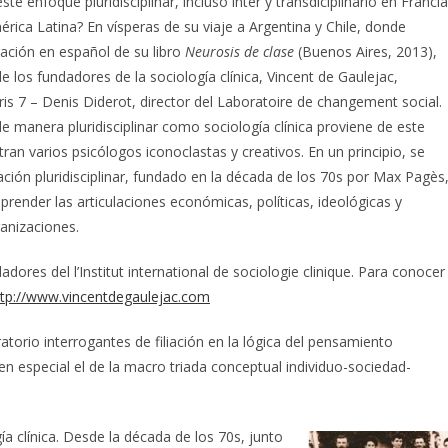
e enfoque pluridisciplinar, incluso inter y transdiciplinario en Francia
ica Latina? En vísperas de su viaje a Argentina y Chile, donde
cación en español de su libro
Neurosis de clase
(Buenos Aires, 2013),
 los fundadores de la sociología clínica, Vincent de Gaulejac,
ris 7 – Denis Diderot, director del Laboratoire de changement social.
 manera pluridisciplinar como sociología clínica proviene de este
tran varios psicólogos iconoclastas y creativos. En un principio, se
ación pluridisciplinar, fundado en la década de los 70s por Max Pagès
prender las articulaciones económicas, políticas, ideológicas y
ganizaciones.
res del l’Institut international de sociologie clinique. Para conocer
ttp://www.vincentdegaulejac.com
torio interrogantes de filiación en la lógica del pensamiento
n especial el de la macro triada conceptual individuo-sociedad-
ía clínica. Desde la década de los 70s, junto