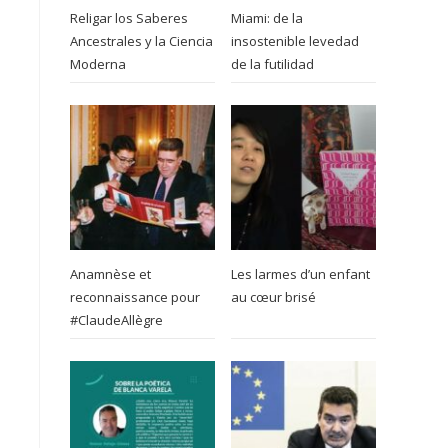
Religar los Saberes
Miami: de la
Ancestrales y la Ciencia
insostenible levedad
Moderna
de la futilidad
Anamnèse et
Les larmes d’un enfant
reconnaissance pour
au cœur brisé
#ClaudeAllègre