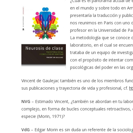
¿Cuál es el panorama actual de est
en el mundo y sobre todo en Amér
presentaría la traducción y publi
nos reunimos en Paris con uno de
profesor en la Universidad de Pa
La metodología que se conoce de
laboratorio, en el cual se encuen
trataba de un equipo de investig
con el propósito de intentar com
psicológicas del poder en las or
Vincent de Gaulejac también es uno de los miembros fundado
sus publicaciones y trayectoria de vida y profesional, cf.
h
NVG
– Estimado Vincent, ¿también se abordan en tu labora
complejo, en forma de bucles conceptuales retroactivos, e
especie (Morin, 1971)?
VdG
– Edgar Morin es sin duda un referente de la sociolog