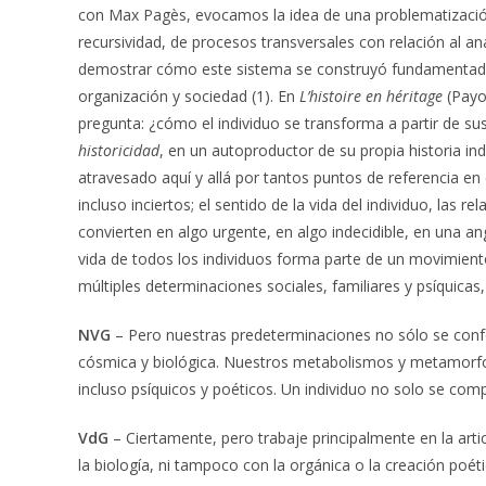
con Max Pagès, evocamos la idea de una problematización
recursividad, de procesos transversales con relación al an
demostrar cómo este sistema se construyó fundamentado e
organización y sociedad (1). En
L’histoire en
héritage
(Payo
pregunta: ¿cómo el individuo se transforma a partir de sus
historicidad
, en un autoproductor de su propia historia in
atravesado aquí y allá por tantos puntos de referencia en
incluso inciertos; el sentido de la vida del individuo, las r
convierten en algo urgente, en algo indecidible, en una ang
vida de todos los individuos forma parte de un movimiento 
múltiples determinaciones sociales, familiares y psíquicas,
NVG
– Pero nuestras predeterminaciones no sólo se conf
cósmica y biológica. Nuestros metabolismos y metamorfos
incluso psíquicos y poéticos. Un individuo no solo se com
VdG
– Ciertamente, pero trabaje principalmente en la arti
la biología, ni tampoco con la orgánica o la creación poét