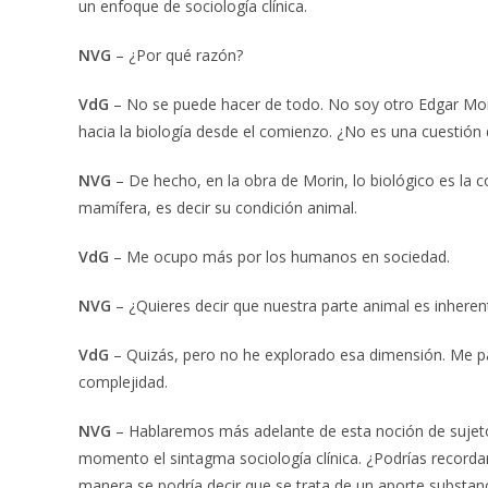
un enfoque de sociología clínica.
NVG
– ¿Por qué razón?
VdG
– No se puede hacer de todo. No soy otro Edgar Mor
hacia la biología desde el comienzo. ¿No es una cuestión
NVG
– De hecho, en la obra de Morin, lo biológico es la 
mamífera, es decir su condición animal.
VdG
– Me ocupo más por los humanos en sociedad.
NVG
– ¿Quieres decir que nuestra parte animal es inheren
VdG
– Quizás, pero no he explorado esa dimensión. Me pa
complejidad.
NVG
– Hablaremos más adelante de esta noción de sujeto,
momento el sintagma sociología clínica. ¿Podrías recorda
manera se podría decir que se trata de un aporte substan