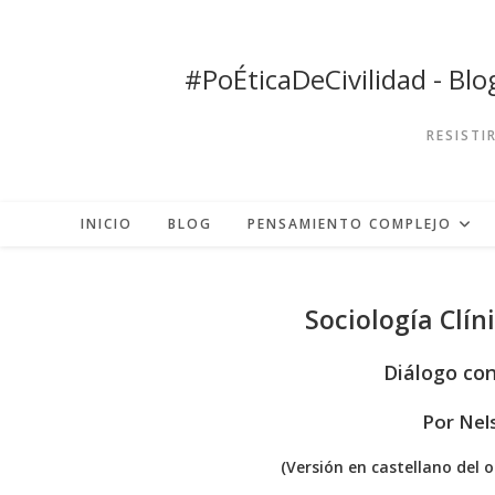
Ir
al
contenido
#PoÉticaDeCivilidad - Bl
RESISTI
INICIO
BLOG
PENSAMIENTO COMPLEJO
Sociología Clín
Diálogo con
Por Nel
(Versión en castellano del o