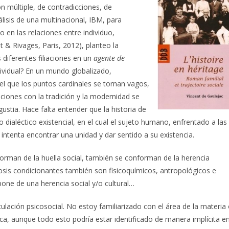
 múltiple, de contradicciones, de
álisis de una multinacional, IBM, para
n las relaciones entre individuo,
t & Rivages, Paris, 2012), planteo la
 diferentes filiaciones en un
agente de
dividual? En un mundo globalizado,
 el que los puntos cardinales se tornan vagos,
elaciones con la tradición y la modernidad se
ustia. Hace falta entender que la historia de
dialéctico existencial, en el cual el sujeto humano, enfrentado a las
 intenta encontrar una unidad y dar sentido a su existencia.
orman de la huella social, también se conforman de la herencia
is condicionantes también son fisicoquímicos, antropológicos e
pone de una herencia social y/o cultural…
culación psicosocial. No estoy familiarizado con el área de la materia
ica, aunque todo esto podría estar identificado de manera implícita e