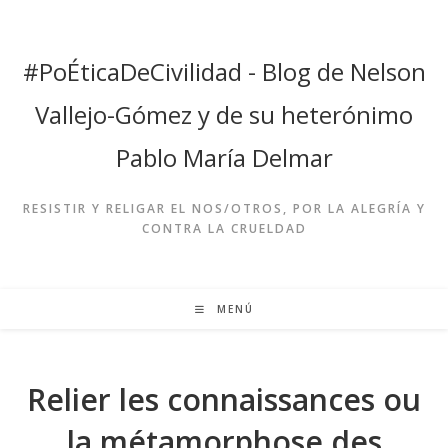
Ir
al
contenido
#PoÉticaDeCivilidad - Blog de Nelson
Vallejo-Gómez y de su heterónimo
Pablo María Delmar
RESISTIR Y RELIGAR EL NOS/OTROS, POR LA ALEGRÍA Y
CONTRA LA CRUELDAD
MENÚ
Relier les connaissances ou
la métamorphose des