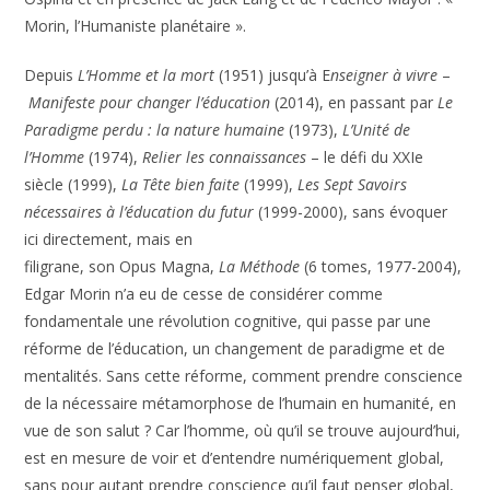
Morin, l’Humaniste planétaire ».
Depuis
L’Homme et la mort
(1951) jusqu’à E
nseigner à vivre
–
Manifeste pour changer l’éducation
(2014), en passant par
Le
Paradigme perdu : la nature humaine
(1973),
L’Unité de
l’Homme
(1974),
Relier les connaissances
– le défi du XXIe
siècle (1999),
La Tête bien faite
(1999),
Les Sept Savoirs
nécessaires à l’éducation du futur
(1999-2000), sans évoquer
ici directement, mais en
filigrane, son Opus Magna,
La Méthode
(6 tomes, 1977-2004),
Edgar Morin n’a eu de cesse de considérer comme
fondamentale une révolution cognitive, qui passe par une
réforme de l’éducation, un changement de paradigme et de
mentalités. Sans cette réforme, comment prendre conscience
de la nécessaire métamorphose de l’humain en humanité, en
vue de son salut ? Car l’homme, où qu’il se trouve aujourd’hui,
est en mesure de voir et d’entendre numériquement global,
sans pour autant prendre conscience qu’il faut penser global,