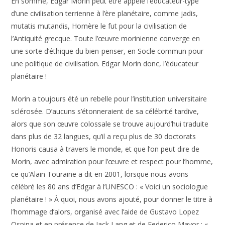
En somme, Edgar Morin peut être appelé l’éducateur-type
d’une civilisation terrienne à l’ère planétaire, comme jadis,
mutatis mutandis, Homère le fut pour la civilisation de
l’Antiquité grecque. Toute l’œuvre morinienne converge en
une sorte d’éthique du bien-penser, en Socle commun pour
une politique de civilisation. Edgar Morin donc, l’éducateur
planétaire !
Morin a toujours été un rebelle pour l’institution universitaire
sclérosée. D’aucuns s’étonneraient de sa célébrité tardive,
alors que son œuvre colossale se trouve aujourd’hui traduite
dans plus de 32 langues, qu’il a reçu plus de 30 doctorats
Honoris causa à travers le monde, et que l’on peut dire de
Morin, avec admiration pour l’œuvre et respect pour l’homme,
ce qu’Alain Touraine a dit en 2001, lorsque nous avons
célébré les 80 ans d’Edgar à l’UNESCO : « Voici un sociologue
planétaire ! » À quoi, nous avons ajouté, pour donner le titre à
l’hommage d’alors, organisé avec l’aide de Gustavo Lopez
Ospina et en présence de Jack Lang et de Federico Mayor : «