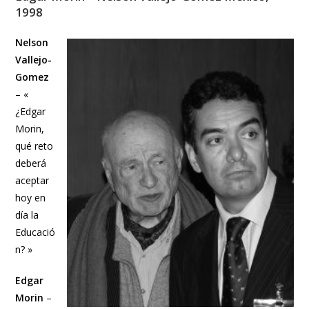
1998
Nelson
Vallejo-
Gomez
– «
¿Edgar
Morin,
qué reto
deberá
aceptar
hoy en
día la
Educació
n? »
Edgar
Morin
–