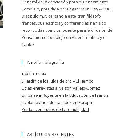
General de la Asociación para el Pensamiento
Complejo, presidida por Edgar Morin (1997-2016).
Discípulo muy cercano a este gran filósofo
francés, sus escritos y conferencias han sido
reconocidas como un puente para la difusión del
Pensamiento Complejo en América Latina y el
Caribe.
e
Ampliar biografía
TRAYECTORIA
El jardín de los lulos de oro – El Tiempo
Otras entrevistas à Nelson Vallejo-Gómez
Un paisa influyente en la Educación de
Francia
5 colombianos destacados en Europa
Por los vericuetos de la complejidad
ARTÍCULOS RECIENTES