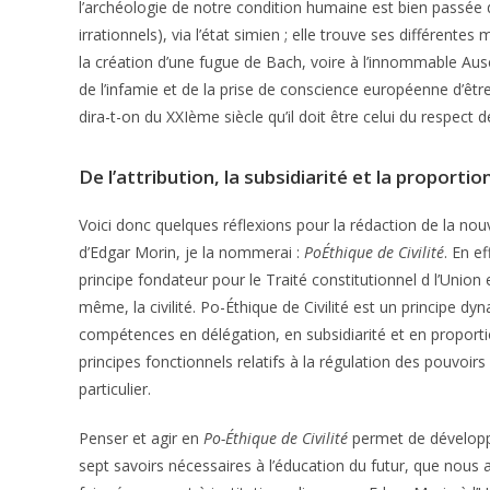
l’archéologie de notre condition humaine est bien passée d
irrationnels), via l’état simien ; elle trouve ses différent
la création d’une fugue de Bach, voire à l’innommable Aus
de l’infamie et de la prise de conscience européenne d’êt
dira-t-on du XXIème siècle qu’il doit être celui du respect
De l’attribution, la subsidiarité et la proportio
Voici donc quelques réflexions pour la rédaction de la no
d’Edgar Morin, je la nommerai :
PoÉthique de Civilité
. En e
principe fondateur pour le Traité constitutionnel d l’Union
même, la civilité. Po-Éthique de Civilité est un principe d
compétences en délégation, en subsidiarité et en proportion
principes fonctionnels relatifs à la régulation des pouvoir
particulier.
Penser et agir en
Po-Éthique de Civilité
permet de développe
sept savoirs nécessaires à l’éducation du futur, que nous 