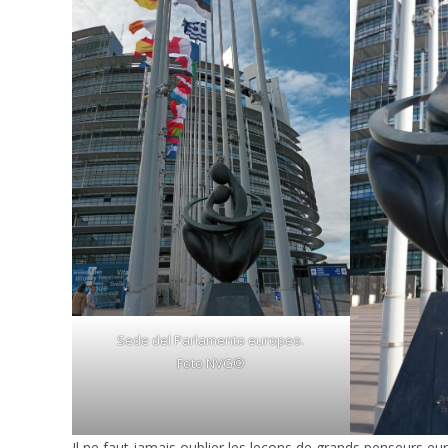
Sede del Parlamento europeo.
Foto NVG©
Il ne faut jamais oublier les leçons de grands penseurs eur