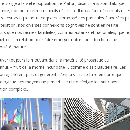
, je songe à la vielle opposition de Platon, disant dans son dialogue
nte, non point terrestre, mais céleste ». Il nous faut désormais relie
 s’il est vrai que notre corps est composé des particules élaborées pa
tellation, nos diverses connexions cognitives ne sont en réalité
ions que nos racines familiales, communautaires et nationales, que n
ettent en relation pour faire émerger notre condition humaine et
société, nature.
rouver toujours le mouvant dans la matérialité prosaïque du
ennui, « fruit de la morne incuriosité », comme disait Baudelaire. Les
e se régénèrent pas, dégénèrent. L’enjeu y est de faire en sorte que
déologique des moyens ne pervertisse ni ne dénigre les principes
ation complexe.