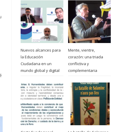
u
Nuevos alcances para
Mente, vientre,
la Educación
corazón: una triada
Ciudadana en un
conflictiva y
mundo global y digital
complementaria
é