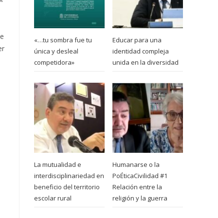
me
«…tu sombra fue tu
Educar para una
er
única y desleal
identidad compleja
competidora»
unida en la diversidad
La mutualidad e
Humanarse o la
interdisciplinariedad en
PoÉticaCivilidad #1
beneficio del territorio
Relación entre la
escolar rural
religión y la guerra