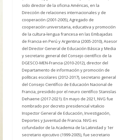
sido director de la oficina Américas, en la
Dirección de relaciones internacionales y de
cooperación (2001-2005), Agregado de
cooperación universitaria, educativa y promoción
de la cultura-lengua francesa en las Embajadas
de Francia en Perú y Argentina (2005-2010), Asesor
del Director General de Educación Básica y Media
y secretario general del Consejo científico de la
DGESCO-MEN-Francia (2010-2012), director del
Departamento de información y promoción de
políticas escolares (2012-2017), secretario general
del Consejo Científico de Educación Nacional de
Francia, presidido por el neuro científico Stanislas
Dehaene (2017-2021). En mayo de 2021, NVG fue
nombrado por decreto presidencial vitalicio
Inspector General de Educación, Investigación,
Deportes y Juventud de Francia. NVG es
cofundador de la Academia de la Latinidad y 1er
secretario ejecutivo (1999-2005), fue secretario