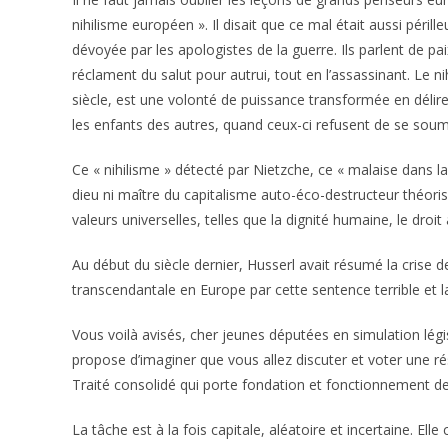
nihilisme européen ». Il disait que ce mal était aussi périll
dévoyée par les apologistes de la guerre. Ils parlent de pa
réclament du salut pour autrui, tout en l’assassinant. Le n
siècle, est une volonté de puissance transformée en délire 
les enfants des autres, quand ceux-ci refusent de se soumet
Ce « nihilisme » détecté par Nietzche, ce « malaise dans la
dieu ni maître du capitalisme auto-éco-destructeur théorisé 
valeurs universelles, telles que la dignité humaine, le droit
Au début du siècle dernier, Husserl avait résumé la crise de
transcendantale en Europe par cette sentence terrible et lap
Vous voilà avisés, cher jeunes députées en simulation légi
propose d’imaginer que vous allez discuter et voter une rés
Traité consolidé qui porte fondation et fonctionnement d
La tâche est à la fois capitale, aléatoire et incertaine. El