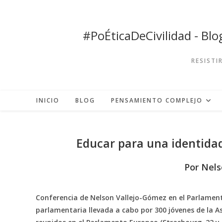
Ir
al
contenido
#PoÉticaDeCivilidad - Bl
RESISTI
INICIO
BLOG
PENSAMIENTO COMPLEJO
Educar para una identidad
Por
Nels
Conferencia de Nelson Vallejo-Gómez en el Parlament
parlamentaria llevada a cabo por 300 jóvenes de la A