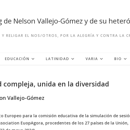
og de Nelson Vallejo-Gómez y de su hete
R Y RELIGAR EL NOS/OTROS, POR LA ALEGRÍA Y CONTRA LA 
EDUCACIÓN
LATINIDAD
VARIA
BIO
 compleja, unida en la diversidad
on Vallejo-Gómez
o Europeo para la comisión educativa de la simulación de sesió
ssociation EuopAgora, procedentes de los 27 países de la Unión,