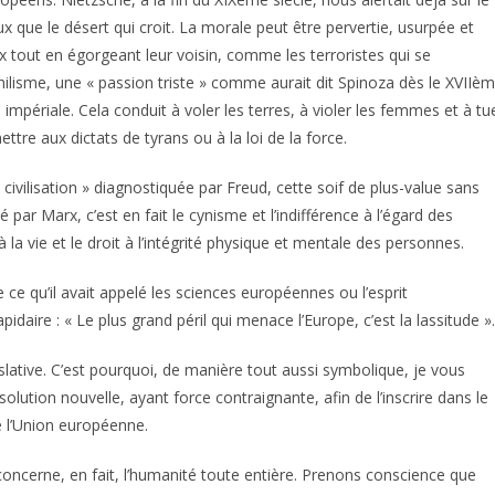
eux que le désert qui croit. La morale peut être pervertie, usurpée et
ix tout en égorgeant leur voisin, comme les terroristes qui se
ihilisme, une « passion triste » comme aurait dit Spinoza dès le XVIIè
impériale. Cela conduit à voler les terres, à violer les femmes et à tu
tre aux dictats de tyrans ou à la loi de la force.
 civilisation » diagnostiquée par Freud, cette soif de plus-value sans
par Marx, c’est en fait le cynisme et l’indifférence à l’égard des
 à la vie et le droit à l’intégrité physique et mentale des personnes.
 ce qu’il avait appelé les sciences européennes ou l’esprit
idaire : « Le plus grand péril qui menace l’Europe, c’est la lassitude ».
slative. C’est pourquoi, de manière tout aussi symbolique, je vous
olution nouvelle, ayant force contraignante, afin de l’inscrire dans le
e l’Union européenne.
le concerne, en fait, l’humanité toute entière. Prenons conscience que