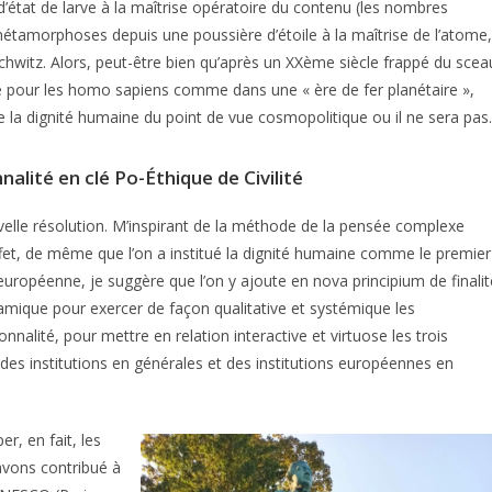
’état de larve à la maîtrise opératoire du contenu (les nombres
es métamorphoses depuis une poussière d’étoile à la maîtrise de l’atome,
chwitz. Alors, peut-être bien qu’après un XXème siècle frappé du scea
re pour les homo sapiens comme dans une « ère de fer planétaire »,
 de la dignité humaine du point de vue cosmopolitique ou il ne sera pas.
nnalité en clé Po-Éthique de Civilité
uvelle résolution. M’inspirant de la méthode de la pensée complexe
ffet, de même que l’on a institué la dignité humaine comme le premier
 européenne, je suggère que l’on y ajoute en nova principium de finalit
ynamique pour exercer de façon qualitative et systémique les
nalité, pour mettre en relation interactive et virtuose les trois
s des institutions en générales et des institutions européennes en
r, en fait, les
avons contribué à