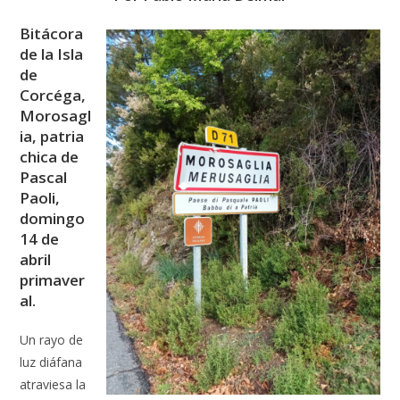
Bitácora
de la Isla
de
Corcéga,
Morosagl
ia, patria
chica de
Pascal
Paoli,
domingo
14 de
abril
primaver
al.
Un rayo de
luz diáfana
atraviesa la