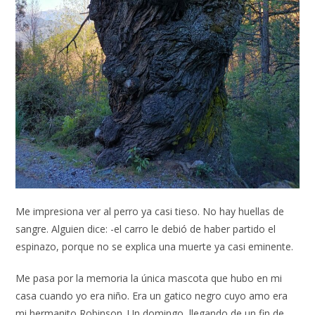
Me impresiona ver al perro ya casi tieso. No hay huellas de
sangre. Alguien dice: -el carro le debió de haber partido el
espinazo, porque no se explica una muerte ya casi eminente.
Me pasa por la memoria la única mascota que hubo en mi
casa cuando yo era niño. Era un gatico negro cuyo amo era
mi hermanito Robinson. Un domingo, llegando de un fin de