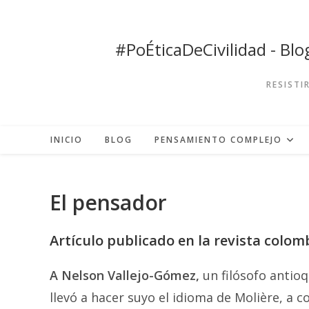
Ir
al
contenido
#PoÉticaDeCivilidad - Bl
RESISTI
INICIO
BLOG
PENSAMIENTO COMPLEJO
El pensador
Artículo publicado en la revista colo
A Nelson Vallejo-Gómez,
un filósofo antio
llevó a hacer suyo el idioma de Molière, a 