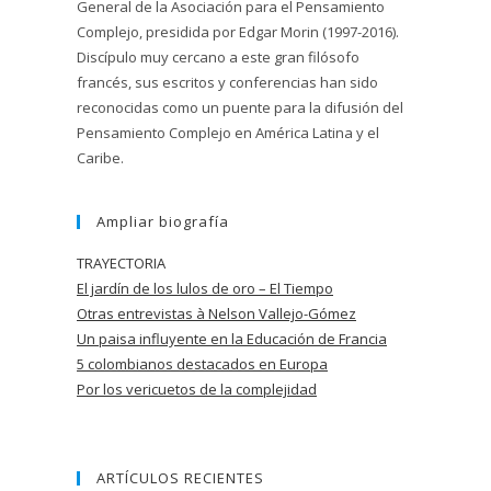
General de la Asociación para el Pensamiento
Complejo, presidida por Edgar Morin (1997-2016).
Discípulo muy cercano a este gran filósofo
francés, sus escritos y conferencias han sido
reconocidas como un puente para la difusión del
Pensamiento Complejo en América Latina y el
Caribe.
Ampliar biografía
TRAYECTORIA
El jardín de los lulos de oro – El Tiempo
Otras entrevistas à Nelson Vallejo-Gómez
Un paisa influyente en la Educación de
Francia
5 colombianos destacados en Europa
Por los vericuetos de la complejidad
ARTÍCULOS RECIENTES