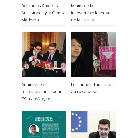
Religar los Saberes
Miami: de la
Ancestrales y la Ciencia
insostenible levedad
Moderna
de la futilidad
Anamnèse et
Les larmes d’un enfant
reconnaissance pour
au cœur brisé
#ClaudeAllègre