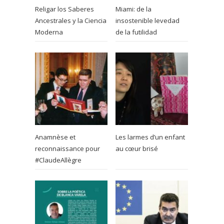
Religar los Saberes
Miami: de la
Ancestrales y la Ciencia
insostenible levedad
Moderna
de la futilidad
Anamnèse et
Les larmes d’un enfant
reconnaissance pour
au cœur brisé
#ClaudeAllègre