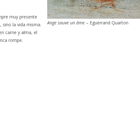
empre muy presente
Ange sauve un âme
– Eguerrand Quarton
o, sino la vida misma.
n carne y alma, el
unca rompe.