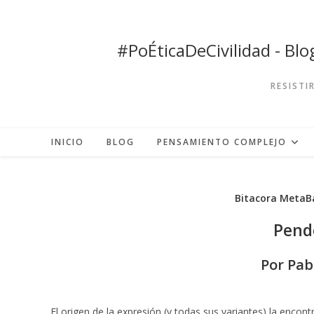
Ir
al
contenido
#PoÉticaDeCivilidad - Bl
RESISTI
INICIO
BLOG
PENSAMIENTO COMPLEJO
Bitacora MetaBa
Pende
Por Pab
El origen de la expresión (y todas sus variantes) la enco