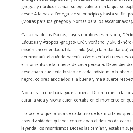
griegos y nórdicos tenían su equivalente) en la que se ex
desde Alfa hasta Omega, de su principio y hasta su fin, p
(Moiras para los griegos y Nornas para los escandinavos).
Cada una de las Parcas, cuyos nombres eran Nona, Décim
Láquesis y Átropos -griegas- Urðr, Verðandi y Skuld -nórdi
misión encomendada: hilar el hilo (valga la redundancia) e
determinaría el cuándo nacería, cómo sería el transcurso d
el momento de la muerte de cada persona. Dependiendo de
desdichada que sería la vida de cada individuo lo hilaban 
negro, colores asociados a la buena y mala suerte respec
Nona era la que hacía girar la rueca, Décima medía la lon
durar la vida y Morta quien cortaba en el momento en que
Era por ello que la vida de cada uno de los mortales «pend
esas divinidades quienes controlaban el destino de cada u
leyenda, los mismísimos Dioses las temían y estaban suje