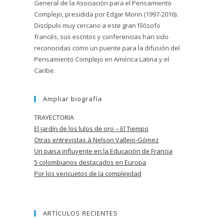
General de la Asociación para el Pensamiento
Complejo, presidida por Edgar Morin (1997-2016).
Discípulo muy cercano a este gran filósofo
francés, sus escritos y conferencias han sido
reconocidas como un puente para la difusión del
Pensamiento Complejo en América Latina y el
Caribe.
Ampliar biografía
TRAYECTORIA
El jardín de los lulos de oro – El Tiempo
Otras entrevistas à Nelson Vallejo-Gómez
Un paisa influyente en la Educación de
Francia
5 colombianos destacados en Europa
Por los vericuetos de la complejidad
ARTÍCULOS RECIENTES