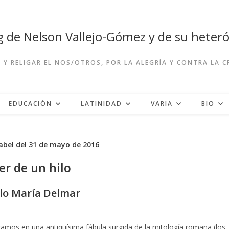
og de Nelson Vallejo-Gómez y de su hete
R Y RELIGAR EL NOS/OTROS, POR LA ALEGRÍA Y CONTRA LA 
EDUCACIÓN
LATINIDAD
VARIA
BIO
bel del 31 de mayo de 2016
r de un hilo
lo María Delmar
ntramos en una antiquísima fábula surgida de la mitología romana (los