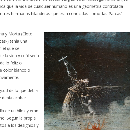
plica que la vida de cualquier humano es una geometría controlada
or tres hermanas hilanderas que eran conocidas como ‘las Parcas’
a y Morta (Cloto,
cas-) tenía una
n el que se
e la vida y cuál sería
 lo feliz o
de color blanco o
tivamente.
gitud de lo que debía
 debía acabar.
ía de un hilo» y eran
no. Según la propia
tos a los designios y