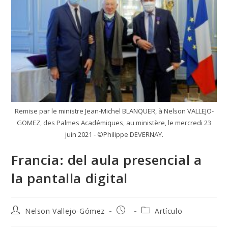
Remise par le ministre Jean-Michel BLANQUER, à Nelson VALLEJO-
GOMEZ, des Palmes Académiques, au ministère, le mercredi 23
juin 2021 - ©Philippe DEVERNAY.
Francia: del aula presencial a
la pantalla digital
Autor
Publicación
Categoría
Nelson Vallejo-Gómez
Artículo
de
de
de