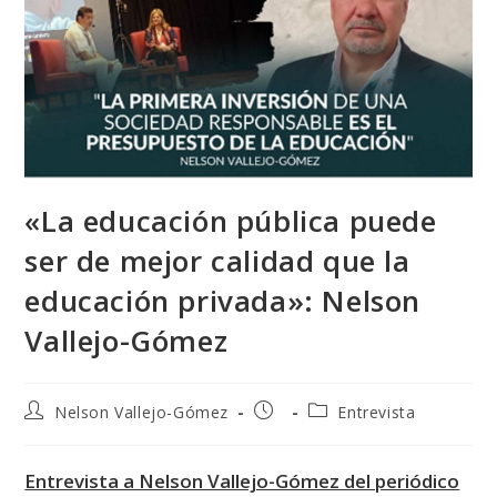
«La educación pública puede
ser de mejor calidad que la
educación privada»: Nelson
Vallejo-Gómez
Autor
Publicación
Categoría
Nelson Vallejo-Gómez
Entrevista
de
de
de
la
la
la
entrada:
entrada:
entrada:
Entrevista a Nelson Vallejo-Gómez del periódico