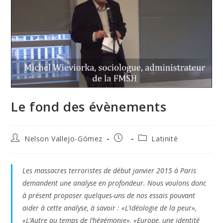
Le fond des évènements
Autor
Publicación
Categoría
Nelson Vallejo-Gómez
Latinité
de
de
de
la
la
la
entrada:
entrada:
entrada:
Les massacres terroristes de début janvier 2015 à Paris
demandent une analyse en profondeur. Nous voulons donc
à présent proposer quelques-uns de nos essais pouvant
aider à cette analyse, à savoir : «L’idéologie de la peur»,
«L’Autre au temps de l’hégémonie», «Europe, une identité