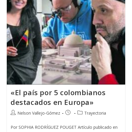
«El país por 5 colombianos
destacados en Europa»
Autor
Publicación
Categoría
Nelson Vallejo-Gómez
Trayectoria
de
de
de
la
la
la
Por SOPHIA RODRÍGUEZ POUGET Artículo publicado en
entrada:
entrada:
entrada: