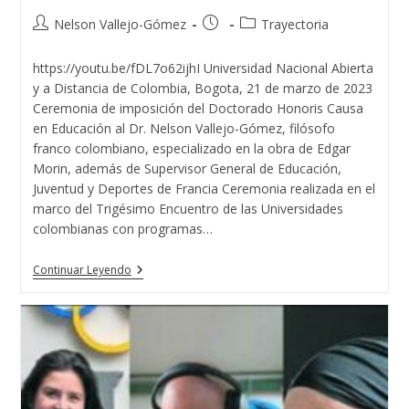
Autor
Publicación
Categoría
Nelson Vallejo-Gómez
Trayectoria
de
de
de
la
la
la
https://youtu.be/fDL7o62ijhI Universidad Nacional Abierta
entrada:
entrada:
entrada:
y a Distancia de Colombia, Bogota, 21 de marzo de 2023
Ceremonia de imposición del Doctorado Honoris Causa
en Educación al Dr. Nelson Vallejo-Gómez, filósofo
franco colombiano, especializado en la obra de Edgar
Morin, además de Supervisor General de Educación,
Juventud y Deportes de Francia Ceremonia realizada en el
marco del Trigésimo Encuentro de las Universidades
colombianas con programas…
Doctorado
Continuar Leyendo
Honoris
Causa
De
La
UNAD