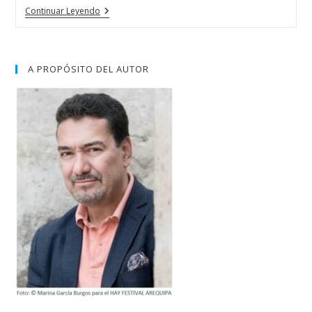
«Edgar
Continuar Leyendo
Morin,
El
Joven
Pensador
Francés
A PROPÓSITO DEL AUTOR
De
103
Años»