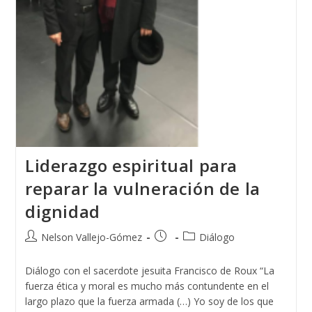
Liderazgo espiritual para
reparar la vulneración de la
dignidad
Autor
Publicación
Categoría
Nelson Vallejo-Gómez
Diálogo
de
de
de
la
la
la
Diálogo con el sacerdote jesuita Francisco de Roux “La
entrada:
entrada:
entrada:
fuerza ética y moral es mucho más contundente en el
largo plazo que la fuerza armada (…) Yo soy de los que