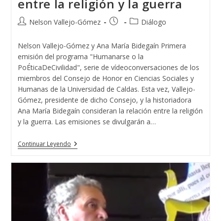
entre la religión y la guerra
Autor
Publicación
Categoría
Nelson Vallejo-Gómez
Diálogo
de
de
de
la
la
la
Nelson Vallejo-Gómez y Ana María Bidegaín Primera
entrada:
entrada:
entrada:
emisión del programa "Humanarse o la
PoÉticaDeCivilidad", serie de vídeoconversaciones de los
miembros del Consejo de Honor en Ciencias Sociales y
Humanas de la Universidad de Caldas. Esta vez, Vallejo-
Gómez, presidente de dicho Consejo, y la historiadora
Ana María Bidegaín consideran la relación entre la religión
y la guerra. Las emisiones se divulgarán a…
Humanarse
Continuar Leyendo
O
La
PoÉticaCivilidad
#1
Relación
Entre
La
Religión
Y