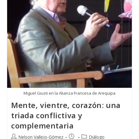
La
Guerra
Miguel Giusti en la Alianza Francesa de Arequipa
Mente, vientre, corazón: una
triada conflictiva y
complementaria
Autor
Publicación
Categoría
Nelson Vallejo-Gómez
Diálogo