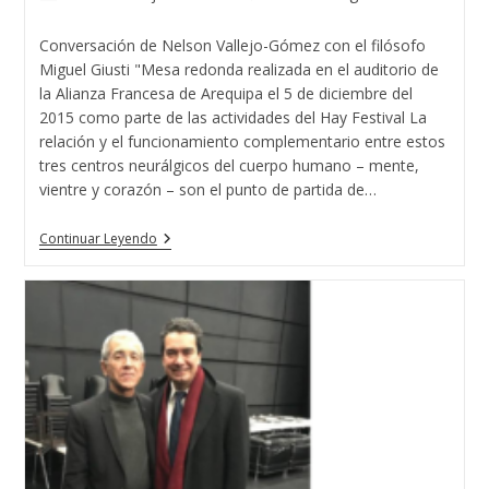
de
de
de
la
la
la
Conversación de Nelson Vallejo-Gómez con el filósofo
entrada:
entrada:
entrada:
Miguel Giusti "Mesa redonda realizada en el auditorio de
la Alianza Francesa de Arequipa el 5 de diciembre del
2015 como parte de las actividades del Hay Festival La
relación y el funcionamiento complementario entre estos
tres centros neurálgicos del cuerpo humano – mente,
vientre y corazón – son el punto de partida de…
Mente,
Continuar Leyendo
Vientre,
Corazón:
Una
Triada
Conflictiva
Y
Complementaria