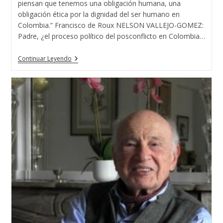
piensan que tenemos una obligación humana, una
obligación ética por la dignidad del ser humano en
Colombia.” Francisco de Roux NELSON VALLEJO-GOMEZ:
Padre, ¿el proceso político del posconflicto en Colombia…
Liderazgo
Continuar Leyendo
Espiritual
Para
Reparar
La
Vulneración
De
La
Dignidad