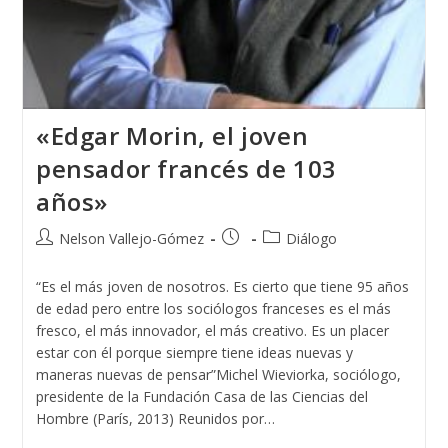
«Edgar Morin, el joven
pensador francés de 103
años»
Autor
Publicación
Categoría
Nelson Vallejo-Gómez
Diálogo
de
de
de
la
la
la
“Es el más joven de nosotros. Es cierto que tiene 95 años
entrada:
entrada:
entrada:
de edad pero entre los sociólogos franceses es el más
fresco, el más innovador, el más creativo. Es un placer
estar con él porque siempre tiene ideas nuevas y
maneras nuevas de pensar”Michel Wieviorka, sociólogo,
presidente de la Fundación Casa de las Ciencias del
Hombre (París, 2013) Reunidos por…