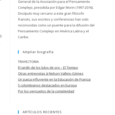
General de la Asociación para el Pensamiento
Complejo, presidida por Edgar Morin (1997-2016).
Discípulo muy cercano a este gran filósofo
francés, sus escritos y conferencias han sido
reconocidas como un puente para la difusión del
Pensamiento Complejo en América Latina y el
tó
Caribe.
,
Ampliar biografía
TRAYECTORIA
El jardín de los lulos de oro – El Tiempo
Otras entrevistas à Nelson Vallejo-Gómez
Un paisa influyente en la Educación de
Francia
5 colombianos destacados en Europa
Por los vericuetos de la complejidad
ARTÍCULOS RECIENTES