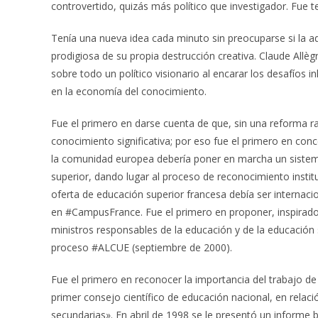
controvertido, quizás más político que investigador. Fue te
Tenía una nueva idea cada minuto sin preocuparse si la adm
prodigiosa de su propia destrucción creativa. Claude Allèg
sobre todo un político visionario al encarar los desafíos i
en la economía del conocimiento.
Fue el primero en darse cuenta de que, sin una reforma ra
conocimiento significativa; por eso fue el primero en con
la comunidad europea debería poner en marcha un sistema
superior, dando lugar al proceso de reconocimiento insti
oferta de educación superior francesa debía ser internaci
en #CampusFrance. Fue el primero en proponer, inspirado 
ministros responsables de la educación y de la educación
proceso #ALCUE (septiembre de 2000).
Fue el primero en reconocer la importancia del trabajo de
primer consejo científico de educación nacional, en relac
secundarias». En abril de 1998 se le presentó un informe