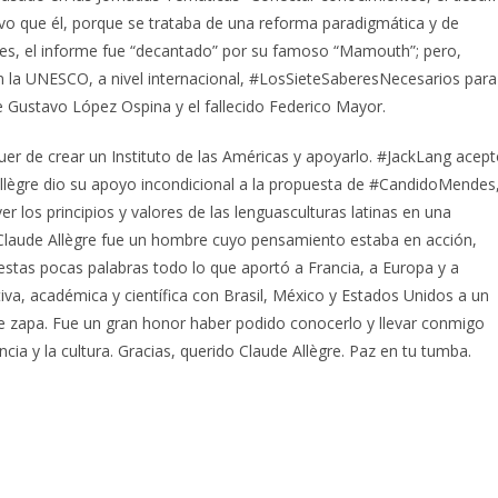
ptivo que él, porque se trataba de una reforma paradigmática y de
es, el informe fue “decantado” por su famoso “Mamouth”; pero,
en la UNESCO, a nivel internacional, #LosSieteSaberesNecesarios para
e Gustavo López Ospina y el fallecido Federico Mayor.
quer de crear un Instituto de las Américas y apoyarlo. #JackLang acep
 Allègre dio su apoyo incondicional a la propuesta de #CandidoMendes
 los principios y valores de las lenguasculturas latinas en una
ia. Claude Allègre fue un hombre cuyo pensamiento estaba en acción,
estas pocas palabras todo lo que aportó a Francia, a Europa y a
va, académica y científica con Brasil, México y Estados Unidos a un
e zapa. Fue un gran honor haber podido conocerlo y llevar conmigo
cia y la cultura. Gracias, querido Claude Allègre. Paz en tu tumba.