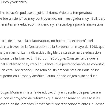
lúrico y volcánico.
inistración pudiese seguirle el ritmo. Vivió a la temperatura
re fue un científico muy controvertido, un investigador muy hábil, per
nherentes a la educación, la ciencia y la tecnología para la innovación
dical de la escuela al laboratorio, no habrá una economía del
cebir, a través de la Declaración de la Sorbona, en mayo de 1998, que
 para armonizar la diversidad ilegible de su sistema de educación
tucional de la formación #SorbonneBologne. Consciente de que la
onal e internacional, creó EduFrance, que posteriormente se convirtió
en esta Declaración, una reunión sin precedentes en París de los
 superior en Europa y América Latina, dando origen al inconcluso
 Edgar Morin en materia de educación y en pedirle que presidiera el
ión con el proyecto de reforma «qué saber enseñar en las escuelas
 basado en las Jornadas Temáticas “Conectar conocimientos, el desaf