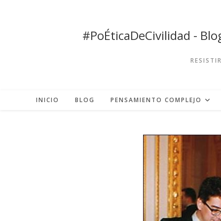
Ir
al
contenido
#PoÉticaDeCivilidad - Bl
RESISTI
INICIO
BLOG
PENSAMIENTO COMPLEJO