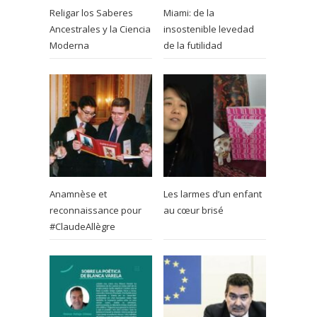
Religar los Saberes
Miami: de la
Ancestrales y la Ciencia
insostenible levedad
Moderna
de la futilidad
Anamnèse et
Les larmes d’un enfant
reconnaissance pour
au cœur brisé
#ClaudeAllègre