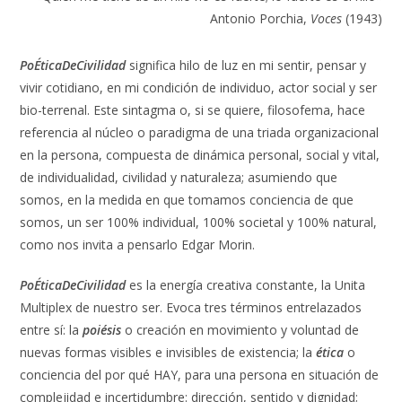
Antonio Porchia,
Voces
(1943)
Po
É
ticaDeCivilidad
significa hilo de luz en mi sentir, pensar y
vivir cotidiano, en mi condición de individuo, actor social y ser
bio-terrenal. Este sintagma o, si se quiere, filosofema, hace
referencia al núcleo o paradigma de una triada organizacional
en la persona, compuesta de dinámica personal, social y vital,
de individualidad, civilidad y naturaleza; asumiendo que
somos, en la medida en que tomamos conciencia de que
somos, un ser 100% individual, 100% societal y 100% natural,
como nos invita a pensarlo Edgar Morin.
Po
É
ticaDeCivilidad
es la energía creativa constante, la Unita
Multiplex de nuestro ser. Evoca tres términos entrelazados
entre sí: la
poiésis
o creación en movimiento y voluntad de
nuevas formas visibles e invisibles de existencia; la
ética
o
conciencia del por qué HAY, para una persona en situación de
complejidad e incertidumbre: dirección, sentido y dignidad;